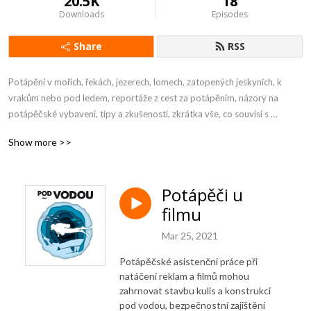
20.5K
18
Downloads
Episodes
Share
RSS
Potápění v mořích, řekách, jezerech, lomech, zatopených jeskyních, k 
vrakům nebo pod ledem, reportáže z cest za potápěním, názory na 
potápěčské vybavení, tipy a zkušenosti, zkrátka vše, co souvisí s 
potápěním. 

Show more >>
Podcast Petra Slezáka, Kapr Divers.
Potápěči u
filmu
Mar 25, 2021
Potápěčské asistenční práce při
natáčení reklam a filmů mohou
zahrnovat stavbu kulis a konstrukcí
pod vodou, bezpečnostní zajištění