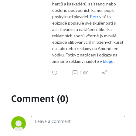
herců a kaskadérů, asistenci nebo
obsluhu podvodních kamer, popř.
poskytnutí plavidel.
Petr
v této
epizodě popisuje své zkušenosti s
asistováním u natáčení několika
reklamních spotů včetně (v minulé
epizodě slibovaných) mražených kuřat
na Labi nebo reklamy na Amundsen
vodku. Fotky z natáčení i odkazy na
zmíněné reklamy najdete v
blogu
.
1.6K
Comment (0)