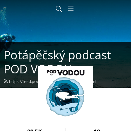
Potápěčský podcast
POD VODOU
https://feed.podbean.com/podvodou/feed.xml