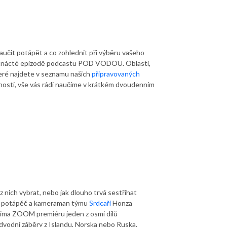
naučit potápět a co zohlednit při výběru vašeho
stnácté epizodě podcastu POD VODOU. Oblastí,
eré najdete v seznamu našich
připravovaných
osti, vše vás rádi naučíme v krátkém dvoudenním
nich vybrat, nebo jak dlouho trvá sestříhat
potápěč a kameraman týmu
Srdcaři
Honza
Prima ZOOM premiéru jeden z osmi dílů
dvodní záběry z Islandu, Norska nebo Ruska.