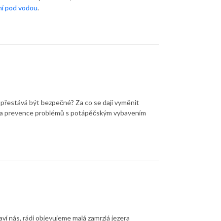
ní pod vodou
.
přestává být bezpečné? Za co se dají vyměnit
jevy a prevence problémů s potápěčským vybavením
ví nás, rádi objevujeme malá zamrzlá jezera