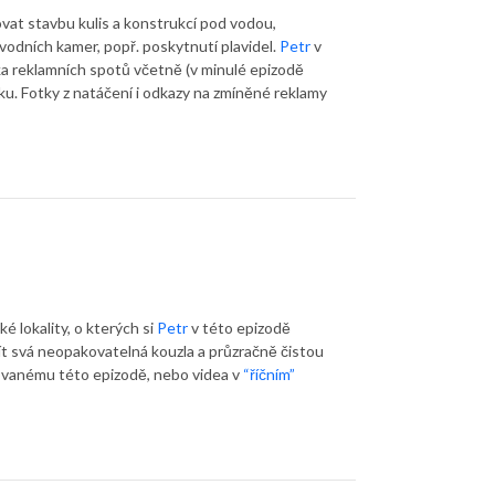
vat stavbu kulis a konstrukcí pod vodou,
vodních kamer, popř. poskytnutí plavidel.
Petr
v
ka reklamních spotů včetně (v minulé epizodě
. Fotky z natáčení i odkazy na zmíněné reklamy
 lokality, o kterých si
Petr
v této epizodě
 mít svá neopakovatelná kouzla a průzračně čistou
ovanému této epizodě, nebo videa v
“říčním”