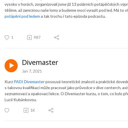
vysoko v horách, zorganizovali jsme již 13 polárních potápěčských výp
těšíme, až zamrznou naše lomy a budeme moci vyrazit pod led. Má to vša
potápění pod ledem
a tak trochu i tato epizoda podcastu.
1
987
Divemaster
Jan 7, 2021
Kurz
PADI Divemaster
posouvá teoretické znalosti a praktické doved
s takovou kvalifikací může pracovat jako průvodce v dive centerch, as
seznamovací a opakovací lekce. O Divemaster kurzu, o tom, co bylo pře
Lucií Kubánkovou.
1K