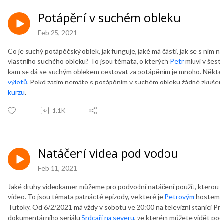
Potápění v suchém obleku
Feb 25, 2021
Co je suchý potápěčský oblek, jak funguje, jaké má části, jak se s ním 
vlastního suchého obleku? To jsou témata, o kterých
Petr
mluví v še
kam se dá se suchým oblekem cestovat za potápěním je mnoho. Někt
výletů
. Pokd zatím nemáte s potápěním v suchém obleku žádné zkušen
kurzu
.
1.1K
Natáčení videa pod vodou
Feb 11, 2021
Jaké druhy videokamer můžeme pro podvodní natáčení použít, kterou z 
video. To jsou témata patnácté epizody, ve které je
Petrovým
hostem 
Tutoky. Od 6/2/2021 má vždy v sobotu ve 20:00 na televizní stanici 
dokumentárního seriálu
Srdcaři na severu
, ve kterém můžete vidět po