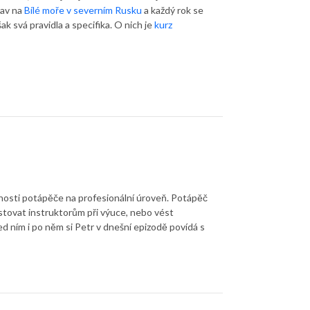
rav na
Bílé moře v severním Rusku
a každý rok se
k svá pravidla a specifika. O nich je
kurz
nosti potápěče na profesionální úroveň. Potápěč
istovat instruktorům při výuce, nebo vést
d ním i po něm si Petr v dnešní epizodě povídá s