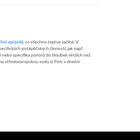
třetí epizodě
, to všechno teprve začíná. V
pecifických potápěčských činností, jak např.
í nebo specifika ponorů do hloubek větších než
 na středoevropskou vodu si Petr v dnešní