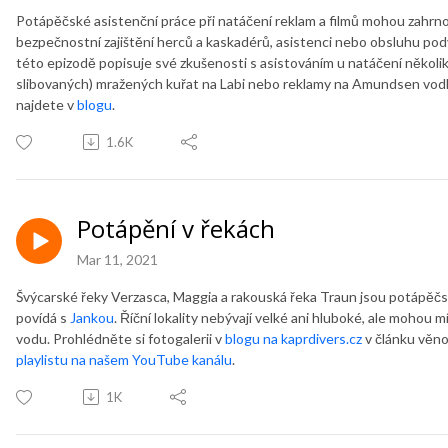
Potápěčské asistenční práce při natáčení reklam a filmů mohou zahrno
bezpečnostní zajištění herců a kaskadérů, asistenci nebo obsluhu pod
této epizodě popisuje své zkušenosti s asistováním u natáčení několi
slibovaných) mražených kuřat na Labi nebo reklamy na Amundsen vodku
najdete v
blogu
.
1.6K
Potápění v řekách
Mar 11, 2021
Švýcarské řeky Verzasca, Maggia a rakouská řeka Traun jsou potápěčské
povídá s
Jankou
. Říční lokality nebývají velké ani hluboké, ale mohou
vodu. Prohlédněte si fotogalerii v
blogu na kaprdivers.cz
v článku věn
playlistu na našem YouTube kanálu
.
1K