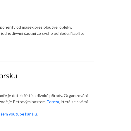
ponenty od masek přes ploutve, obleky,
ad jednotlivými částmi ze svého pohledu. Napište
Norsku
ře je dotek čisté a divoké přírody. Organizování
pizodě je Petrovým hostem
Tereza
, která se s vámi
našem youtube kanálu
.