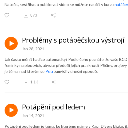
Natočit, sestříhat a publikovat video se můžete naučit v kurzu
natáče
873
Problémy s potápěčskou výstrojí
Jan 28, 2021
Jak často měnit hadice automatiky? Podle čeho poznáte, že vaše BCD 
řemínky na ploutvích, abyste předešli jejich prasknutí? Příčiny, pro
je téma, nad kterým se
Petr
zamýšlí v dnešní epizodě.
1.1K
Potápění pod ledem
Jan 14, 2021
Potápění pod ledem je téma, ke kterému máme v Kapr Divers blízko. Ba