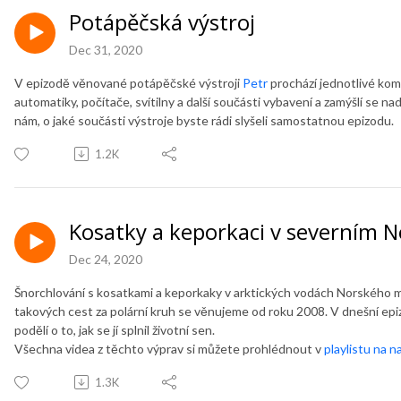
Potápěčská výstroj
Dec 31, 2020
V epizodě věnované potápěčské výstroji
Petr
prochází jednotlivé kom
automatiky, počítače, svítilny a další součásti vybavení a zamýšlí se n
nám, o jaké součásti výstroje byste rádi slyšeli samostatnou epizodu.
1.2K
Kosatky a keporkaci v severním 
Dec 24, 2020
Šnorchlování s kosatkami a keporkaky v arktických vodách Norského mo
takových cest za polární kruh se věnujeme od roku 2008. V dnešní e
podělí o to, jak se jí splnil životní sen.
Všechna videa z těchto výprav si můžete prohlédnout v
playlistu na 
1.3K