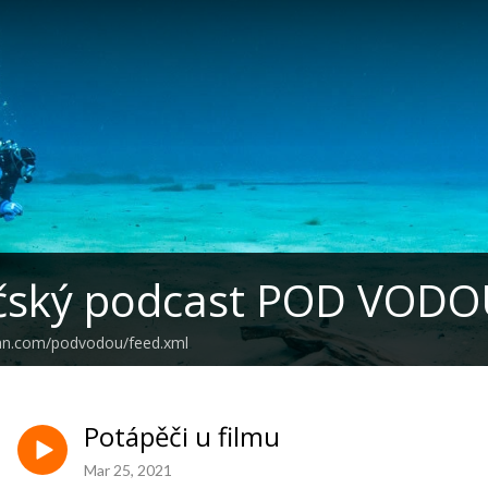
čský podcast POD VOD
ean.com/podvodou/feed.xml
Potápěči u filmu
Mar 25, 2021