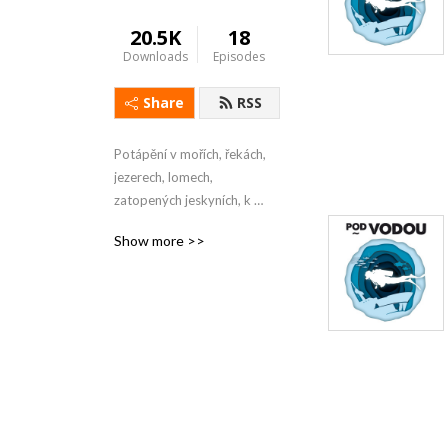
20.5K
18
Downloads
Episodes
Share
RSS
Potápění v mořích, řekách, 
jezerech, lomech, 
zatopených jeskyních, k 
vrakům nebo pod ledem, 
Show more >>
reportáže z cest za 
potápěním, názory na 
potápěčské vybavení, tipy a 
zkušenosti, zkrátka vše, co 
souvisí s potápěním. 

Podcast Petra Slezáka, Kapr 
Divers.