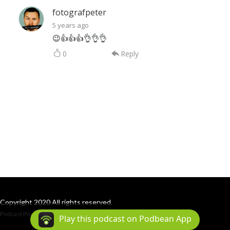
fotografpeter
5 years ago
😉👍👍👍👌👌👌
0
Reply
Copyright 2020 All rights reserved.
Podcast Powered By
Podbean
Play this podcast on Podbean App