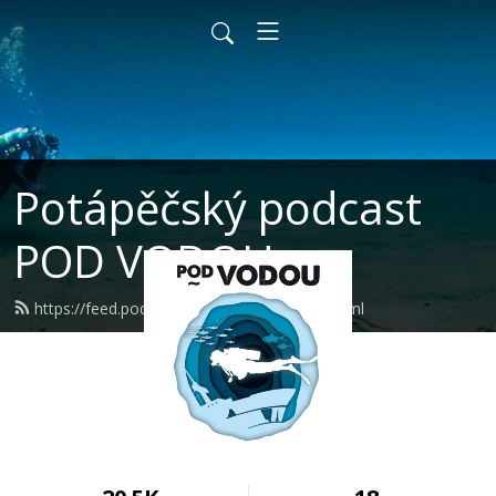
Potápěčský podcast
POD VODOU
https://feed.podbean.com/podvodou/feed.xml