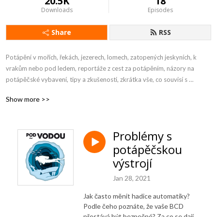
20.5K
18
Downloads
Episodes
Share
RSS
Potápění v mořích, řekách, jezerech, lomech, zatopených jeskyních, k 
vrakům nebo pod ledem, reportáže z cest za potápěním, názory na 
potápěčské vybavení, tipy a zkušenosti, zkrátka vše, co souvisí s 
potápěním. 

Show more >>
Podcast Petra Slezáka, Kapr Divers.
Problémy s
potápěčskou
výstrojí
Jan 28, 2021
Jak často měnit hadice automatiky?
Podle čeho poznáte, že vaše BCD
přestává být bezpečné? Za co se dají