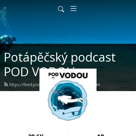
Potápěčský podcast
POD VODOU
https://feed.podbean.com/podvodou/feed.xml