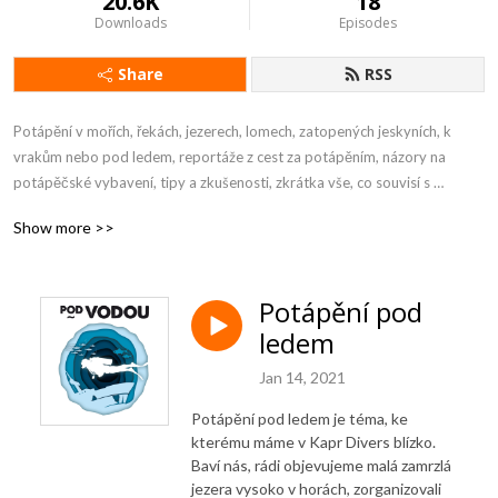
20.6K
18
Downloads
Episodes
Share
RSS
Potápění v mořích, řekách, jezerech, lomech, zatopených jeskyních, k 
vrakům nebo pod ledem, reportáže z cest za potápěním, názory na 
potápěčské vybavení, tipy a zkušenosti, zkrátka vše, co souvisí s 
potápěním. 

Show more >>
Podcast Petra Slezáka, Kapr Divers.
Potápění pod
ledem
Jan 14, 2021
Potápění pod ledem je téma, ke
kterému máme v Kapr Divers blízko.
Baví nás, rádi objevujeme malá zamrzlá
jezera vysoko v horách, zorganizovali